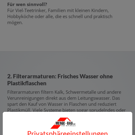
Für wen sinnvoll?
Für Viel-Teetrinker, Familien mit kleinen Kindern,
Hobbyköche oder alle, die es schnell und praktisch
mögen.
2. Filterarmaturen: Frisches Wasser ohne
Plastikflaschen
Filterarmaturen filtern Kalk, Schwermetalle und andere
Verunreinigungen direkt aus dem Leitungswasser. Das
spart den Kauf von Wasser in Flaschen und reduziert
Plastikmüll. Viele Systeme bieten sogar sprudelndes oder
gekühltes Wasser auf Knopfdruck. Wer Wert auf gutes
Trinkwasser legt oder in Regionen mit hoher Wasserhärte
wohnt, profitiert besonders.
Privatsphäre­einstellungen