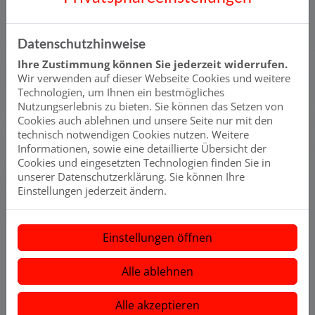
Vorteile:
Kein Kauf und Schleppen von Flaschenwasser mehr
Datenschutzhinweise
Umweltfreundlich: Vermeidet Plastikmüll durch den
Ihre Zustimmung können Sie jederzeit widerrufen.
Verzicht auf Flaschenwasser
Wir verwenden auf dieser Webseite Cookies und weitere
Verbesserter Geschmack: Frisches, gesundes Wasser
Technologien, um Ihnen ein bestmögliches
direkt aus dem Hahn
Nutzungserlebnis zu bieten. Sie können das Setzen von
Cookies auch ablehnen und unsere Seite nur mit den
Bequem und hygienisch – kein Umfüllen von Wasser
technisch notwendigen Cookies nutzen. Weitere
notwendig
Informationen, sowie eine detaillierte Übersicht der
Cookies und eingesetzten Technologien finden Sie in
Für wen sinnvoll?
unserer Datenschutzerklärung. Sie können Ihre
Für Haushalte, die viel Wasser trinken, Wert auf gute
Einstellungen jederzeit ändern.
Wasserqualität legen oder empfindliche Geräte (z. B.
Kaffeemaschine) schützen wollen.
Bild: Grohe Blue
Einstellungen öffnen
Alle ablehnen
Alle akzeptieren